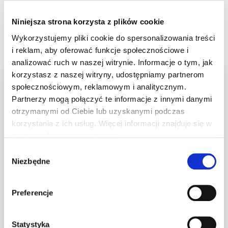
Niniejsza strona korzysta z plików cookie
GDZIE ZAPARKOWAĆ
Wykorzystujemy pliki cookie do spersonalizowania treści
i reklam, aby oferować funkcje społecznościowe i
analizować ruch w naszej witrynie. Informacje o tym, jak
Studio Sante
korzystasz z naszej witryny, udostępniamy partnerom
społecznościowym, reklamowym i analitycznym.
WARSZAWA, UL. JAGIELLOŃSKA 55A
Partnerzy mogą połączyć te informacje z innymi danymi
otrzymanymi od Ciebie lub uzyskanymi podczas
korzystania z ich usług. Więcej informacji znajduje się w
naszej
polityce prywatności
.
Wybór
Niezbędne
zgody
Preferencje
Statystyka